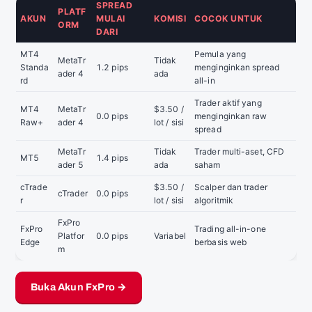
SPREAD
PLATF
AKUN
MULAI
KOMISI
COCOK UNTUK
ORM
DARI
MT4
Pemula yang
MetaTr
Tidak
Standa
1.2 pips
menginginkan spread
ader 4
ada
rd
all-in
Trader aktif yang
MT4
MetaTr
$3.50 /
0.0 pips
menginginkan raw
Raw+
ader 4
lot / sisi
spread
MetaTr
Tidak
Trader multi-aset, CFD
MT5
1.4 pips
ader 5
ada
saham
cTrade
$3.50 /
Scalper dan trader
cTrader
0.0 pips
r
lot / sisi
algoritmik
FxPro
FxPro
Trading all-in-one
Platfor
0.0 pips
Variabel
Edge
berbasis web
m
Buka Akun FxPro →