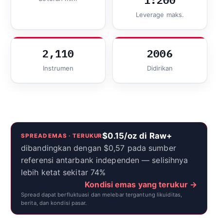
1:200
Leverage maks.
2,110
2006
Instrumen
Didirikan
$0.15/oz di Raw+
SPREAD EMAS · TERUKUR
dibandingkan dengan $0,57 pada sumber
referensi antarbank independen — selisihnya
lebih ketat sekitar 74%
Kondisi emas yang terukur →
Spread dapat berfluktuasi dan melebar tergantung likuiditas,
berita, dan kondisi pasar.